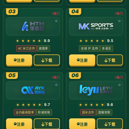
03
04
热门
热门
9.9
9.5
★ ★ ★ ★ ★
★ ★ ★ ★ ★
AC 米兰合作
高赔率
全球 IP 支持
多语言
注册
下载
注册
下载
05
06
热门
热门
9.7
9.6
★ ★ ★ ★ ★
★ ★ ★ ★ ★
业内最高赔率
秒速到账
国米合作
直播竞猜
注册
下载
注册
下载